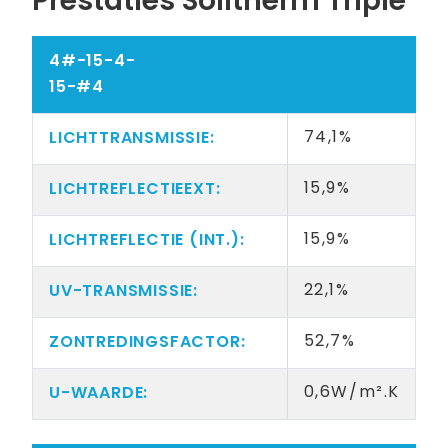
Prestaties Solitherm Triple
4#-15-4-
15-#4
74,1%
15,9%
15,9%
22,1%
52,7%
0,6W/m².K