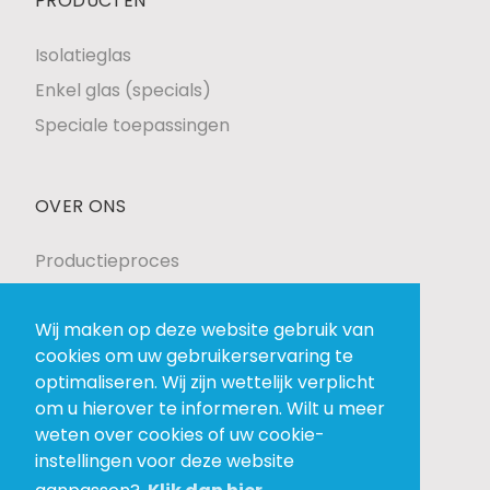
PRODUCTEN
Isolatieglas
Enkel glas (specials)
Speciale toepassingen
OVER ONS
Productieproces
Levering en plaatsing
Wij maken op deze website gebruik van
Realisaties
cookies om uw gebruikerservaring te
Over ons
optimaliseren. Wij zijn wettelijk verplicht
om u hierover te informeren. Wilt u meer
weten over cookies of uw cookie-
instellingen voor deze website