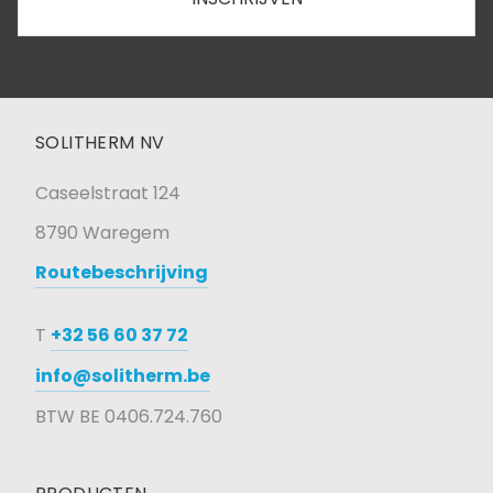
INSCHRIJVEN
SOLITHERM NV
Caseelstraat 124
8790 Waregem
Routebeschrijving
+32 56 60 37 72
T
info@solitherm.be
BTW BE 0406.724.760